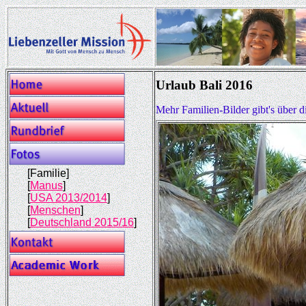
Urlaub Bali 2016
Mehr Familien-Bilder gibt's über 
[Familie]
[
Manus
]
[
USA 2013/2014
]
[
Menschen
]
[
Deutschland 2015/16
]